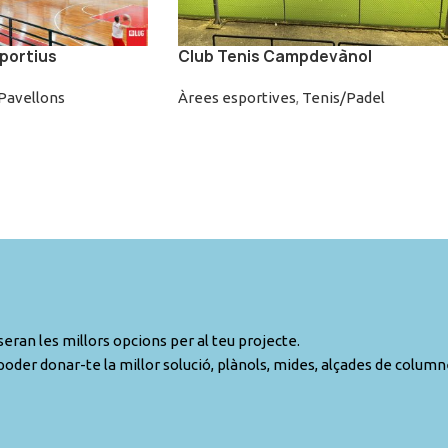
sportius
Club Tenis Campdevànol
Pavellons
Àrees esportives
,
Tenis/Padel
eran les millors opcions per al teu projecte.
poder donar-te la millor solució, plànols, mides, alçades de column