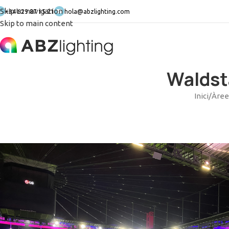
Skip to navigation
+34 629 87 15 21
hola@abzlighting.com
Skip to main content
Waldst
Inici
/
Àree