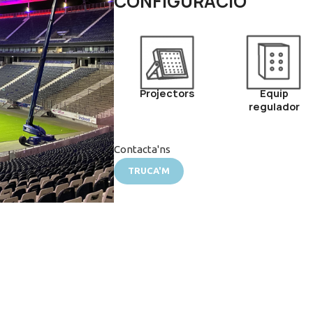
CONFIGURACIÓ
Projectors
Equip
regulador
Contacta'ns
TRUCA'M