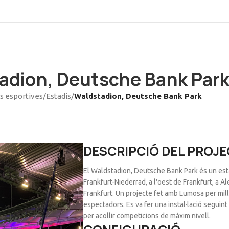
adion, Deutsche Bank Par
s esportives
/
Estadis
/
Waldstadion, Deutsche Bank Park
DESCRIPCIÓ DEL PROJ
El Waldstadion, Deutsche Bank Park és un estadi
Frankfurt-Niederrad, a l'oest de Frankfurt, a Al
Frankfurt.
Un projecte fet amb Lumosa per millo
espectadors. Es va fer una instal·lació seguin
per acollir competicions de màxim nivell.