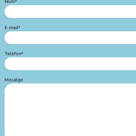
Nom*
E-mail*
Telèfon*
Missatge