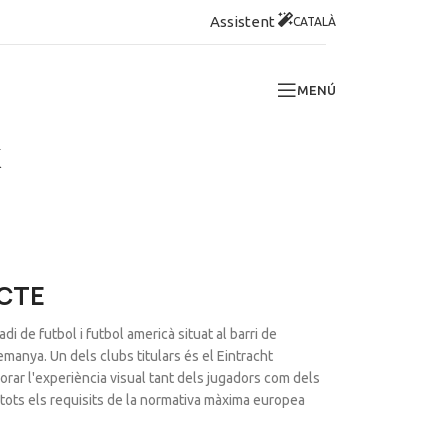
Assistent
CATALÀ
MENÚ
k
ECTE
 de futbol i futbol americà situat al barri de
emanya. Un dels clubs titulars és el Eintracht
rar l'experiència visual tant dels jugadors com dels
t tots els requisits de la normativa màxima europea