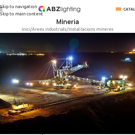
Skip to navigation
CATA
Skip to main content
Mineria
Inici
/
Àrees industrials
/
Instal·lacions mineres