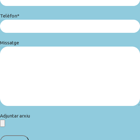
Telèfon*
Missatge
Adjuntar arxiu