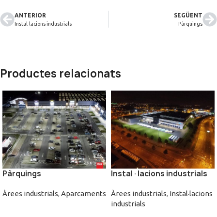
ANTERIOR
SEGÜENT
Instal·lacions industrials
Pàrquings
Productes relacionats
Pàrquings
Instal·lacions industrials
Àrees industrials
,
Aparcaments
Àrees industrials
,
Instal·lacions
industrials