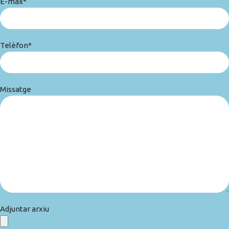
E-mail*
Telèfon*
Missatge
Adjuntar arxiu